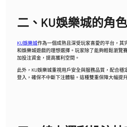
二、KU娛樂城的角
KU娛樂城
作為一個成熟且深受玩家喜愛的平台，其
和娛樂城遊戲的理想選擇。玩家除了能夠輕鬆瀏覽賽
加投注資金，提高獲利空間。
此外，KU娛樂城重視用戶安全與服務品質，配合穩
登入，確保不中斷下注體驗。這種雙重保障大幅提