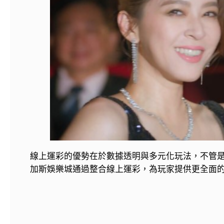
線上運彩的優勢在於數據透明與多元化玩法，不管
加斯娛樂城通過整合線上運彩，為玩家提供更全面