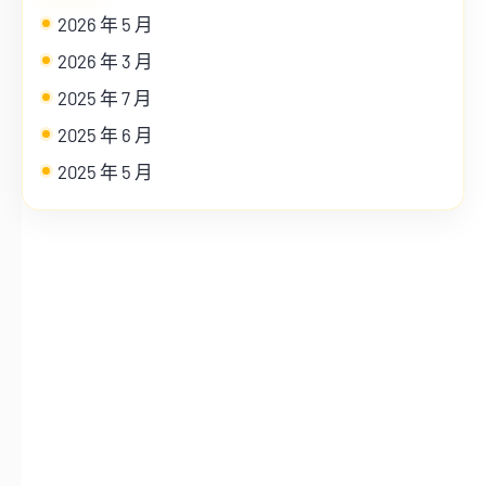
2026 年 5 月
戰神賽特
戰神賽特2
2026 年 3 月
戰神賽特2覺醒之力
2025 年 7 月
拉斯維加斯娛樂城
百家樂破解
2025 年 6 月
百家樂預測程式
線上運彩
2025 年 5 月
運動彩券單場
鉅城娛樂
雷神試玩
電子老虎機