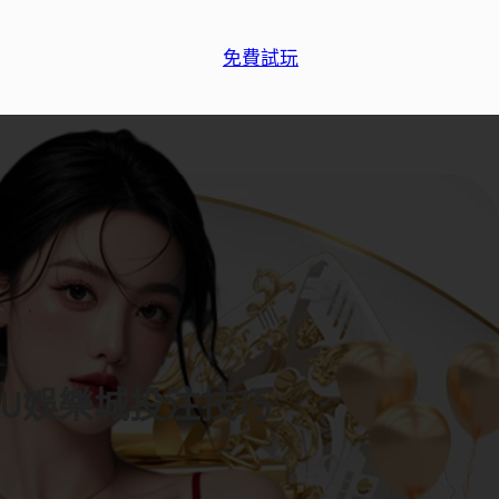
免費試玩
U娛樂城投注技巧