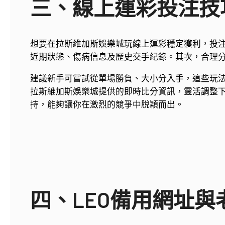
三、線上運彩投注技
想要在拉斯維加斯娛樂城玩線上運彩穩定獲利，投
近期狀態、傷病信息及歷史交手紀錄。其次，合理
建議新手可嘗試從單場勝負、大小分入手，這些玩
拉斯維加斯娛樂城提供的即時比分資訊，靈活調整下
持，能夠讓你在激烈的競爭中脫穎而出。
四、LEO備用網址