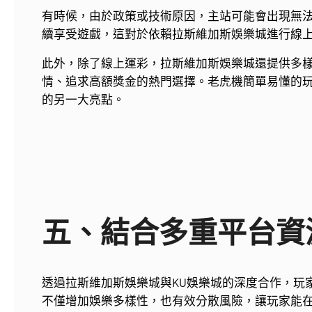
有時候，由於政策或技術原因，主站可能會出現無法
續享受遊戲，這對於依賴拉斯維加斯娛樂城進行線
此外，除了線上運彩，拉斯維加斯娛樂城還提供多
情、追求高額獎金的熱門選擇。老虎機簡單易懂的
的另一大亮點。
五、結合多重平台資
透過拉斯維加斯娛樂城與KU娛樂城的深度合作，玩
不僅增加娛樂多樣性，也有效分散風險，讓玩家能