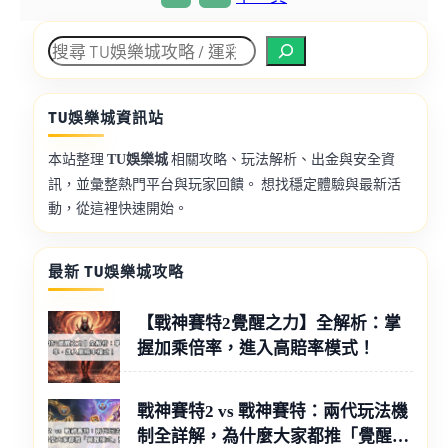
S
e
a
TU娛樂城資訊站
r
c
本站整理
相關攻略、玩法解析、出金與安全資
TU娛樂城
h
訊，並彙整熱門平台與玩家回饋。 想找穩定體驗與最新活
動，從這裡快速開始。
最新 TU娛樂城攻略
【戰神賽特2覺醒之力】全解析：掌
握加乘倍率，進入高賠率模式！
戰神賽特2 vs 戰神賽特：兩代玩法機
制全詳解，為什麼大家都推「覺醒模