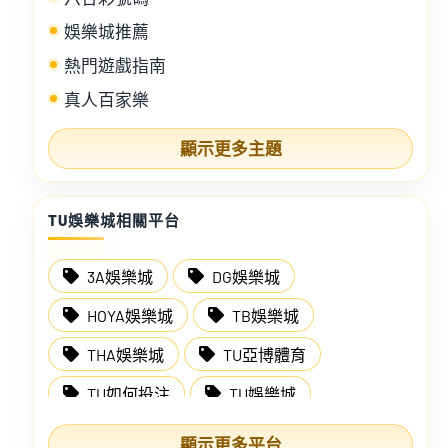
娛樂城推薦
熱門遊戲指南
真人百家樂
線上運彩
顯示更多主題
運彩討論區
電子老虎機
TU娛樂城相關平台
體育博彩
3A娛樂城
DG娛樂城
HOYA娛樂城
TB娛樂城
THA娛樂城
TU亞博體育
TU如何投注
TU娛樂城
世界盃投注
九洲娛樂
顯示更多平台