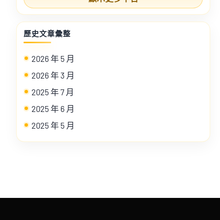
六合彩號碼
台灣運彩討論區
大福娛樂城
天下現金網
歷史文章彙整
太陽城娛樂
娛樂城推薦Dcard
2026 年 5 月
戰神賽特
戰神賽特2
2026 年 3 月
戰神賽特2覺醒之力
2025 年 7 月
拉斯維加斯娛樂城
百家樂破解
2025 年 6 月
2025 年 5 月
百家樂預測程式
線上運彩
運動彩券單場
鉅城娛樂
雷神試玩
電子老虎機