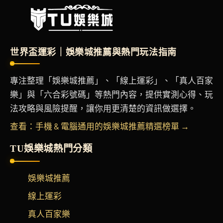
世界盃運彩｜娛樂城推薦與熱門玩法指南
專注整理「娛樂城推薦」、「線上運彩」、「真人百家
樂」與「六合彩號碼」等熱門內容，提供實測心得、玩
法攻略與風險提醒，讓你用更清楚的資訊做選擇。
查看：手機 & 電腦通用的娛樂城推薦精選榜單 →
TU娛樂城熱門分類
娛樂城推薦
線上運彩
真人百家樂