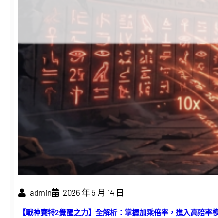
admin
2026 年 5 月 14 日
【戰神賽特2覺醒之力】全解析：掌握加乘倍率，進入高賠率