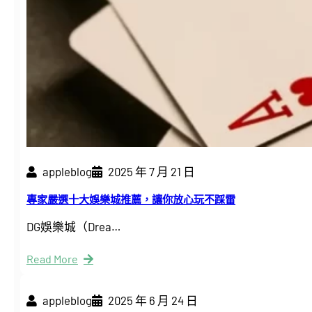
appleblog
2025 年 7 月 21 日
專家嚴選十大娛樂城推薦，讓你放心玩不踩雷
DG娛樂城（Drea…
Read More
appleblog
2025 年 6 月 24 日