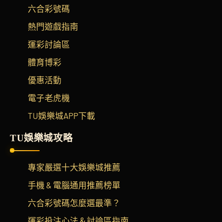
六合彩號碼
熱門遊戲指南
運彩討論區
體育博彩
優惠活動
電子老虎機
TU娛樂城APP下載
TU娛樂城攻略
專家嚴選十大娛樂城推薦
手機 & 電腦通用推薦榜單
六合彩號碼怎麼選最準？
運彩投注心法＆討論區指南