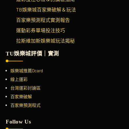
TB娛樂城百家樂破解＆玩法
百家樂預測程式實測報告
運動彩券單場投注技巧
拉斯維加斯娛樂城玩法揭秘
TU娛樂城評價｜實測
娛樂城推薦Dcard
線上運彩
台灣運彩討論區
百家樂破解
百家樂預測程式
Follow Us