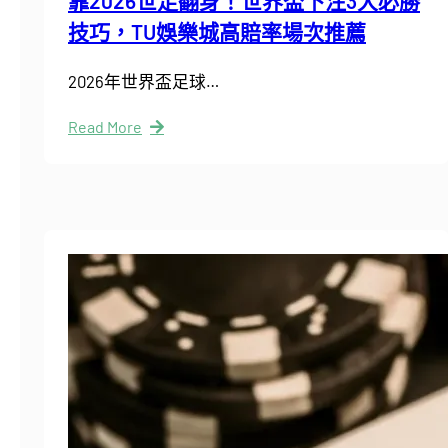
靠2026世足翻身！世界盃下注3大必勝
技巧，TU娛樂城高賠率場次推薦
2026年世界盃足球…
Read More