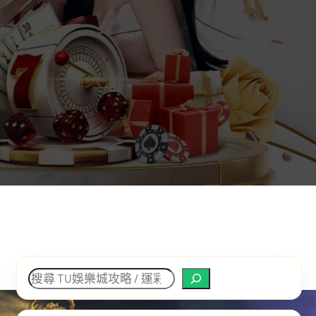
S
e
a