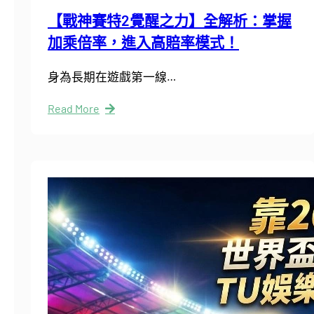
【戰神賽特2覺醒之力】全解析：掌握
加乘倍率，進入高賠率模式！
身為長期在遊戲第一線…
Read More