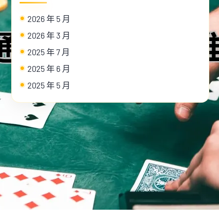
太陽城娛樂
娛樂城推薦Dcard
2026 年 5 月
戰神賽特
戰神賽特2
2026 年 3 月
戰神賽特2覺醒之力
2025 年 7 月
拉斯維加斯娛樂城
百家樂破解
2025 年 6 月
百家樂預測程式
線上運彩
2025 年 5 月
運動彩券單場
鉅城娛樂
雷神試玩
電子老虎機