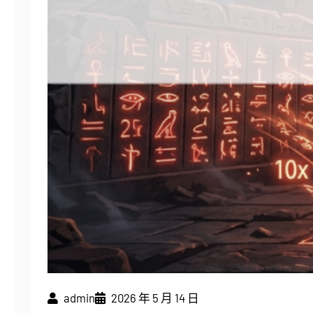
admin
2026 年 5 月 14 日