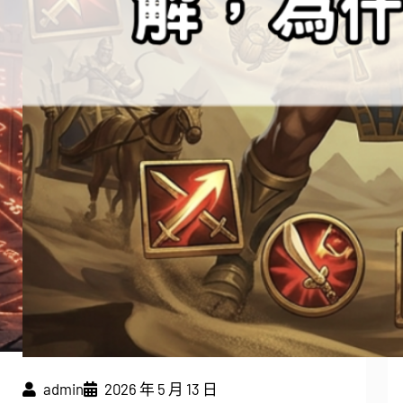
admin
2026 年 5 月 13 日