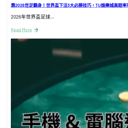
靠2026世足翻身！世界盃下注3大必勝技巧，TU娛樂城高賠
2026年世界盃足球…
Read More