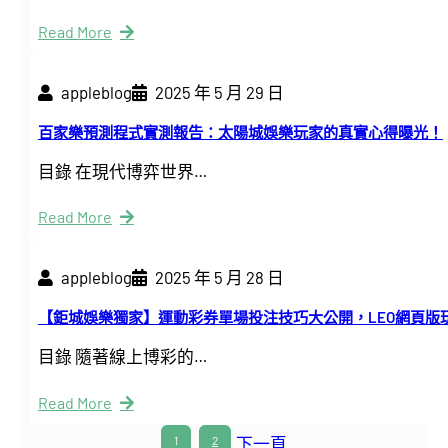
Read More
appleblog
2025 年 5 月 29 日
百家樂預測程式實測報告：太陽城娛樂玩家的真實心得曝光！
目錄 在現代博弈世界…
Read More
appleblog
2025 年 5 月 28 日
【鉅城娛樂獨家】運動彩券單場投注技巧大公開，LEO網頁版
目錄 隨著線上博彩的…
Read More
1
2
下一頁