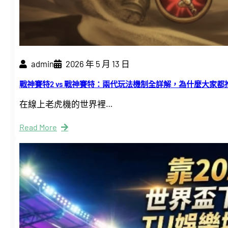
admin
2026 年 5 月 13 日
戰神賽特2 vs 戰神賽特：兩代玩法機制全詳解，為什麼大家
在線上老虎機的世界裡…
Read More