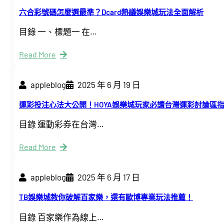
六合彩號碼怎麼選最準？Dcard熱議娛樂城玩法全面解析
目錄 一、標題一 在…
Read More
appleblog
2025 年 6 月 19 日
運彩投注心法大公開！HOYA娛樂城玩家必讀台灣運彩討論區
目錄 運動彩券在台灣…
Read More
appleblog
2025 年 6 月 17 日
TB娛樂城教你破解百家樂，還有歐博專業玩法推薦！
目錄 百家樂作為線上…