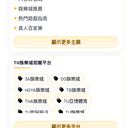
娛樂城推薦
熱門遊戲指南
真人百家樂
線上運彩
顯示更多主題
運彩討論區
電子老虎機
TU娛樂城相關平台
體育博彩
3A娛樂城
DG娛樂城
HOYA娛樂城
TB娛樂城
THA娛樂城
TU亞博體育
TU如何投注
TU娛樂城
世界盃投注
九洲娛樂
顯示更多平台