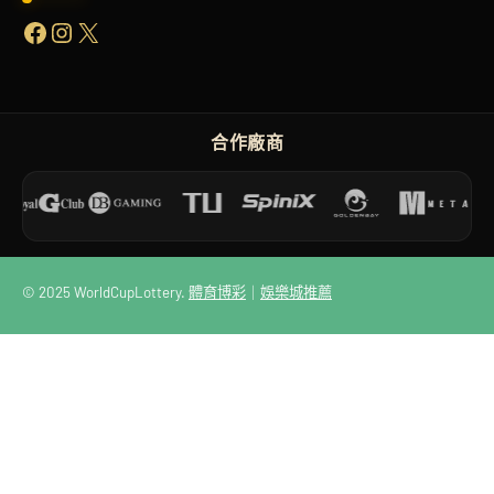
Facebook
Instagram
X
合作廠商
© 2025 WorldCupLottery.
體育博彩
｜
娛樂城推薦