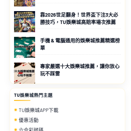
式」更好贏？
靠2026世足翻身！世界盃下注3大必
勝技巧，TU娛樂城高賠率場次推薦
手機 & 電腦通用的娛樂城推薦精選榜
單
專家嚴選十大娛樂城推薦，讓你放心
玩不踩雷
TU娛樂城熱門主題
TU娛樂城APP下載
優惠活動
六合彩號碼