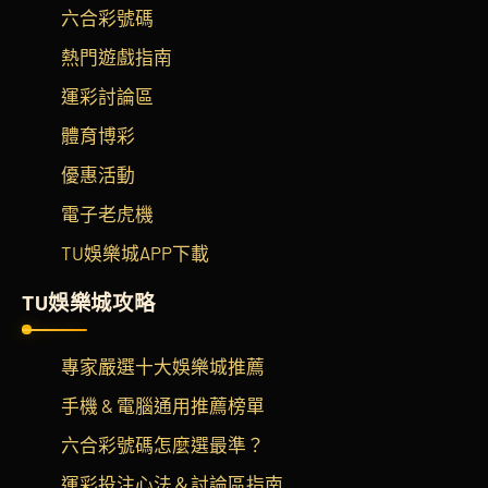
六合彩號碼
熱門遊戲指南
運彩討論區
體育博彩
優惠活動
電子老虎機
TU娛樂城APP下載
TU娛樂城攻略
專家嚴選十大娛樂城推薦
手機 & 電腦通用推薦榜單
六合彩號碼怎麼選最準？
運彩投注心法＆討論區指南