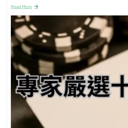
Read More