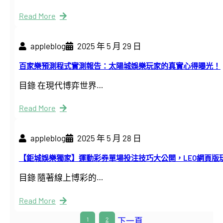
Read More
appleblog
2025 年 5 月 29 日
百家樂預測程式實測報告：太陽城娛樂玩家的真實心得曝光！
目錄 在現代博弈世界…
Read More
appleblog
2025 年 5 月 28 日
【鉅城娛樂獨家】運動彩券單場投注技巧大公開，LEO網頁版
目錄 隨著線上博彩的…
Read More
1
2
下一頁