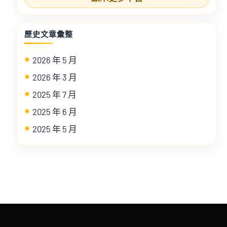
六合彩號碼
台灣運彩討論區
大福娛樂城
天下現金網
歷史文章彙整
太陽城娛樂
娛樂城推薦Dcard
2026 年 5 月
戰神賽特
戰神賽特2
2026 年 3 月
戰神賽特2覺醒之力
2025 年 7 月
拉斯維加斯娛樂城
百家樂破解
2025 年 6 月
2025 年 5 月
百家樂預測程式
線上運彩
運動彩券單場
鉅城娛樂
雷神試玩
電子老虎機