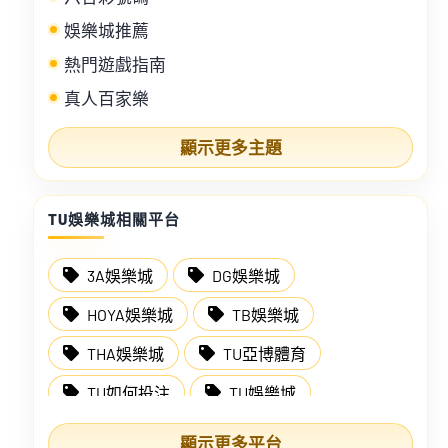
娛樂城推薦
熱門遊戲指南
真人百家樂
線上運彩
顯示更多主題
運彩討論區
電子老虎機
TU娛樂城相關平台
體育博彩
3A娛樂城
DG娛樂城
HOYA娛樂城
TB娛樂城
THA娛樂城
TU亞博體育
TU如何投注
TU娛樂城
世界盃投注
九洲娛樂
顯示更多平台