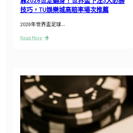
靠2026世足翻身！世界盃下注3大必勝
技巧，TU娛樂城高賠率場次推薦
2026年世界盃足球…
Read More