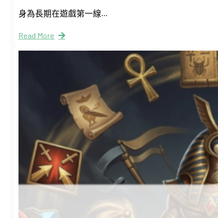
身為長期在遊戲第一線…
Read More