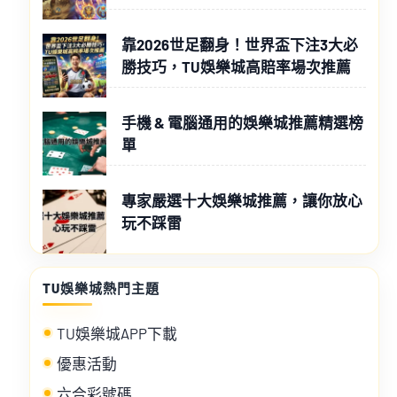
式」更好贏？
靠2026世足翻身！世界盃下注3大必
勝技巧，TU娛樂城高賠率場次推薦
手機 & 電腦通用的娛樂城推薦精選榜
單
專家嚴選十大娛樂城推薦，讓你放心
玩不踩雷
TU娛樂城熱門主題
TU娛樂城APP下載
優惠活動
六合彩號碼