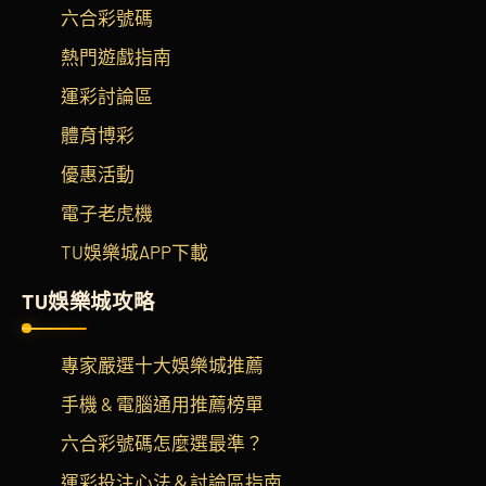
六合彩號碼
熱門遊戲指南
運彩討論區
體育博彩
優惠活動
電子老虎機
TU娛樂城APP下載
TU娛樂城攻略
專家嚴選十大娛樂城推薦
手機 & 電腦通用推薦榜單
六合彩號碼怎麼選最準？
運彩投注心法＆討論區指南