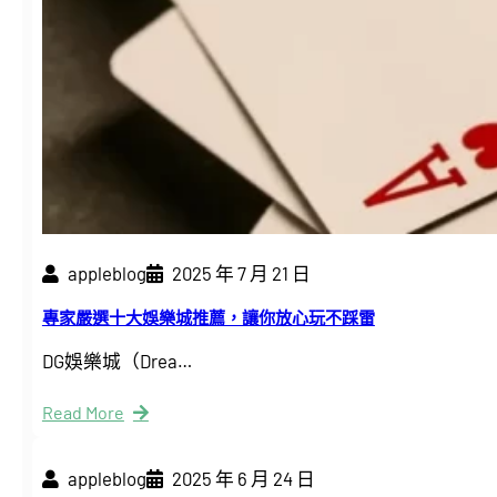
appleblog
2025 年 7 月 21 日
專家嚴選十大娛樂城推薦，讓你放心玩不踩雷
DG娛樂城（Drea…
Read More
appleblog
2025 年 6 月 24 日