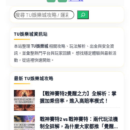
S
e
a
TU娛樂城資訊站
r
c
本站整理
TU娛樂城
相關攻略、玩法解析、出金與安全資
h
訊，並彙整熱門平台與玩家回饋。 想找穩定體驗與最新活
動，從這裡快速開始。
最新 TU娛樂城攻略
【戰神賽特2覺醒之力】全解析：掌
握加乘倍率，進入高賠率模式！
戰神賽特2 vs 戰神賽特：兩代玩法機
制全詳解，為什麼大家都推「覺醒模