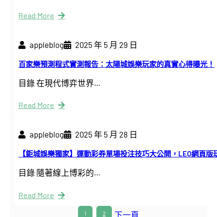
Read More
appleblog
2025 年 5 月 29 日
百家樂預測程式實測報告：太陽城娛樂玩家的真實心得曝光！
目錄 在現代博弈世界…
Read More
appleblog
2025 年 5 月 28 日
【鉅城娛樂獨家】運動彩券單場投注技巧大公開，LEO網頁版
目錄 隨著線上博彩的…
Read More
1
2
下一頁