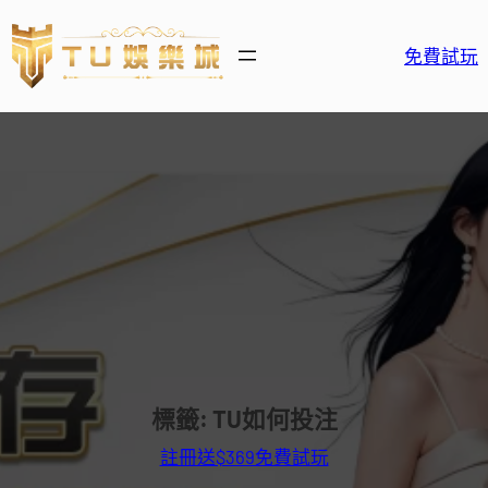
跳
至
免費試玩
主
要
內
容
標籤:
TU如何投注
註冊送$369免費試玩