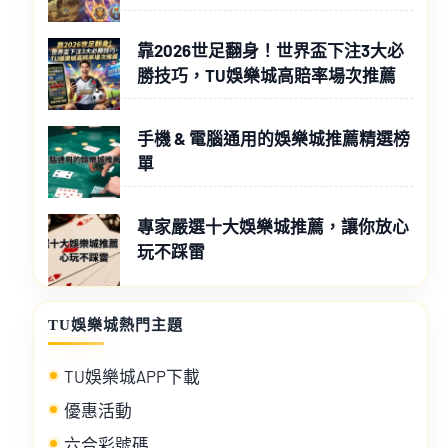
式」更好贏？
靠2026世足翻身！世界盃下注3大必
勝技巧，TU娛樂城高賠率場次推薦
手機 & 電腦通用的娛樂城推薦精選榜
單
專家嚴選十大娛樂城推薦，讓你放心
玩不踩雷
TU娛樂城熱門主題
TU娛樂城APP下載
優惠活動
六合彩號碼