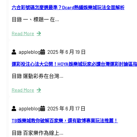
六合彩號碼怎麼選最準？Dcard熱議娛樂城玩法全面解析
目錄 一、標題一 在…
Read More
appleblog
2025 年 6 月 19 日
運彩投注心法大公開！HOYA娛樂城玩家必讀台灣運彩討論區
目錄 運動彩券在台灣…
Read More
appleblog
2025 年 6 月 17 日
TB娛樂城教你破解百家樂，還有歐博專業玩法推薦！
目錄 百家樂作為線上…