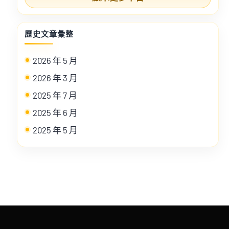
六合彩號碼
台灣運彩討論區
大福娛樂城
天下現金網
歷史文章彙整
太陽城娛樂
娛樂城推薦Dcard
2026 年 5 月
戰神賽特
戰神賽特2
2026 年 3 月
戰神賽特2覺醒之力
2025 年 7 月
拉斯維加斯娛樂城
百家樂破解
2025 年 6 月
2025 年 5 月
百家樂預測程式
線上運彩
運動彩券單場
鉅城娛樂
雷神試玩
電子老虎機